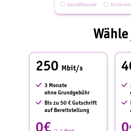
Geschäftskunde
Ich bin be
Wähle 
250
4
Mbit/s
3 Monate
ohne Grundgebühr
Bis zu 50 € Gutschrift
auf Bereitstellung
0€
0
/1.-3. Monat