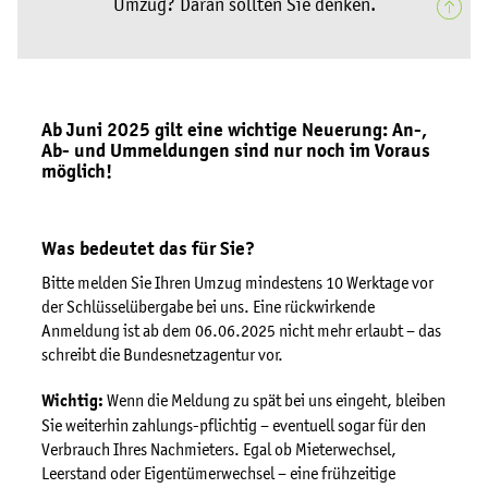
t
Verbrauch Ihres Nachmieters. Egal ob Mieterwechsel,
i
Leerstand oder Eigentümerwechsel – eine frühzeitige
Klärung ist wichtig. Denn ab Sommer 2025 gilt: Offene
o
Fragen rund um den Umzug müssen direkt zwischen Mieter
n
und Vermieter geklärt werden. Wir als Energieversorger
können nachträglich keine Änderungen oder Korrekturen
e
mehr vornehmen.
n
z
Flyer Umzug
u
r
E
So einfach geht Ihr Umzug mit uns:
n
Vor dem Umzug
e
r
Nach der Schlüsselübergabe
g