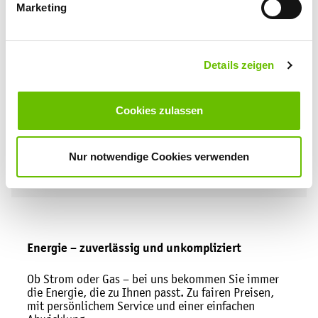
die Energie, die zu Ihnen passt. Zu fairen Preisen,
A
mit persönlichem Service und einer einfachen
u
Abwicklung.
s
z
u
g
Stromprodukte
Gasprodukte
*
Warum müssen Umzüge künftig
früher gemeldet werden?
Was passiert, wenn die Ab- oder
Anmeldung zu spät erfolgt?
So klappt die Anmeldung bei Mieter-
oder Eigentümerwechsel