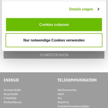
g
Details zeigen
s
AQUARIUM
a
FILMFORUM
u
Cookies zulassen
s
STROAMCAMP
w
a
Nur notwendige Cookies verwenden
INFRASCHWEDT
h
l
SCHWEDTER HAFEN
ENERGIE
TELEKOMMUNIKATION
Stromprodukte
Glasfaserausbau
Gasprodukte
Kabel
E-Mobilität
DSL
Windkraftbonus
Mobilfunk
Produktinformationsblätter