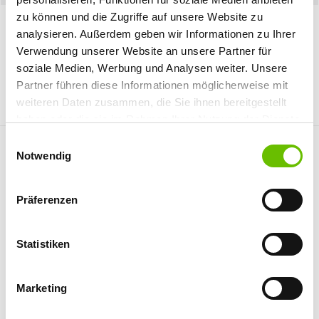
zu können und die Zugriffe auf unsere Website zu
analysieren. Außerdem geben wir Informationen zu Ihrer
Verwendung unserer Website an unsere Partner für
soziale Medien, Werbung und Analysen weiter. Unsere
Partner führen diese Informationen möglicherweise mit
weiteren Daten zusammen, die Sie ihnen bereitgestellt
haben oder die sie im Rahmen Ihrer Nutzung der Dienste
gesammelt haben.
E
Notwendig
i
n
w
Präferenzen
i
l
l
Statistiken
i
g
Marketing
u
n