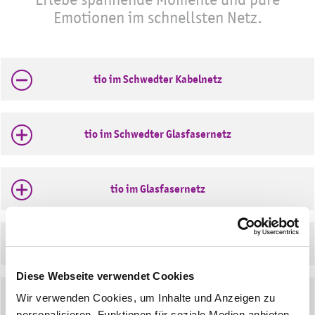
s
Emotionen im schnellsten Netz.
b
l
e
tio im Schwedter Kabelnetz
n
d
e
n
tio im Schwedter Glasfasernetz
tio im Glasfasernetz
tio im DSL-Netz
Diese Webseite verwendet Cookies
Wir verwenden Cookies, um Inhalte und Anzeigen zu
Telefonoptionen
personalisieren, Funktionen für soziale Medien anbieten